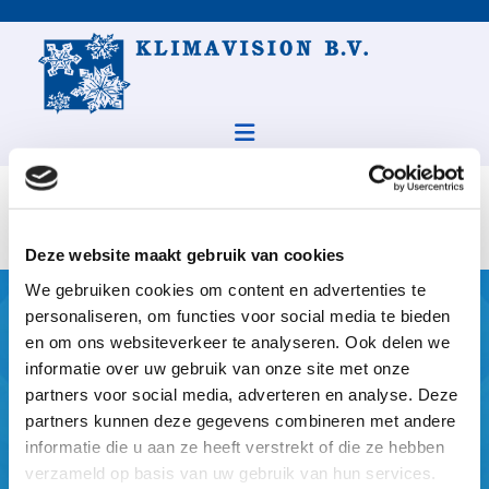
Bel nu
Deze website maakt gebruik van cookies
We gebruiken cookies om content en advertenties te
personaliseren, om functies voor social media te bieden
Vacatures
en om ons websiteverkeer te analyseren. Ook delen we
informatie over uw gebruik van onze site met onze
Momenteel hebben wij geen open vacatures.
partners voor social media, adverteren en analyse. Deze
Vrijblijvend solliciteren kun je doen door een e-mail
partners kunnen deze gegevens combineren met andere
informatie die u aan ze heeft verstrekt of die ze hebben
te sturen naar
info@klimavision.nl
.
verzameld op basis van uw gebruik van hun services.